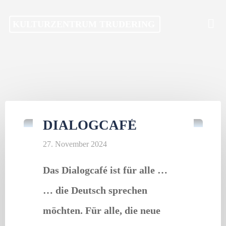
Skip
KULTURZENTRUM TRUDERING
to
content
Offener Treff
DIALOGCAFÉ
27. November 2024
Das Dialogcafé ist für alle …
… die Deutsch sprechen
möchten. Für alle, die neue