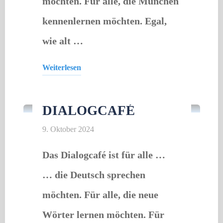
möchten. Für alle, die München
kennenlernen möchten. Egal,
wie alt …
Weiterlesen
Offener Treff
"Dialogcafé"
DIALOGCAFÉ
9. Oktober 2024
Das Dialogcafé ist für alle …
… die Deutsch sprechen
möchten. Für alle, die neue
Wörter lernen möchten. Für