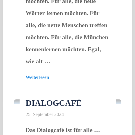
möchten. Für alle, die neue
Wörter lernen möchten. Für
alle, die nette Menschen treffen
möchten. Für alle, die München
kennenlernen möchten. Egal,
wie alt …
Weiterlesen
Offener Treff
"Dialogcafé"
DIALOGCAFÉ
25. September 2024
Das Dialogcafé ist für alle …