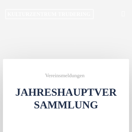
Skip
KULTURZENTRUM TRUDERING
to
content
Vereinsmeldungen
JAHRESHAUPTVER
SAMMLUNG