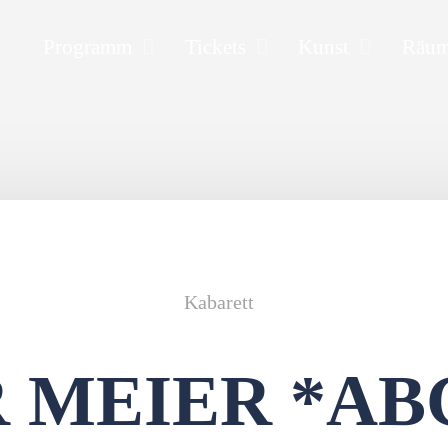
Programm
Tickets
Kunst
Räu
Kabarett
 MEIER *AB