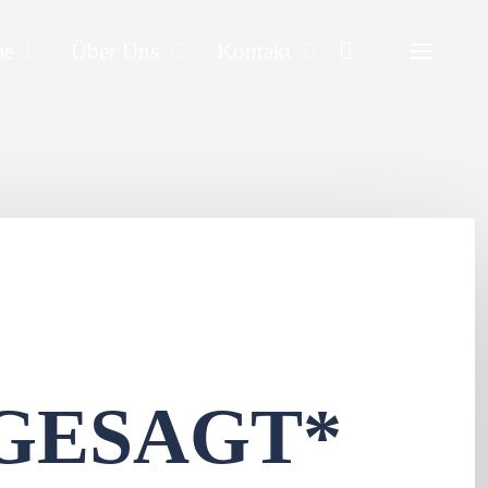
Search
me
Über Uns
Kontakt
GESAGT*