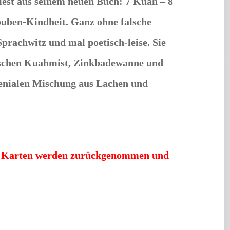
liest aus seinem neuen Buch:
7 Küah – 8
buben-Kindheit. Ganz ohne falsche
prachwitz und mal poetisch-leise. Sie
wischen Kuahmist, Zinkbadewanne und
 genialen Mischung aus Lachen und
Alle Karten werden zurückgenommen und