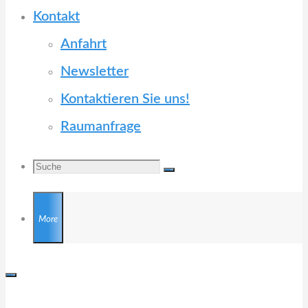
Kontakt
Anfahrt
Newsletter
Kontaktieren Sie uns!
Raumanfrage
Search
Suche
Suche
nach:
More
KULTURZENTRUM TRUDERING