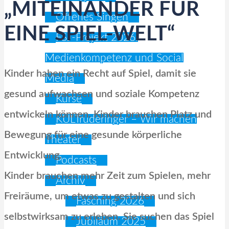
„MITEINANDER FÜR
Offenes Singen
EINE SPIEL-WELT“
FSJ-Projekt 2026:
Medienkompetenz und Social
Kinder haben ein Recht auf Spiel, damit sie
Media
gesund aufwachsen und soziale Kompetenz
Kurse
entwickeln können. Kinder brauchen Platz und
KULTruderinger – Wir machen
Bewegung für eine gesunde körperliche
Theater
Entwicklung.
Podcasts
Kinder brauchen mehr Zeit zum Spielen, mehr
Archiv
Freiräume, um etwas zu gestalten und sich
Fasching 2026
selbstwirksam zu erleben. Sie suchen das Spiel
Jubiläum 2025