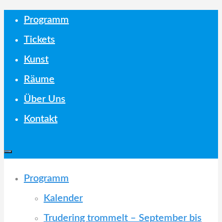
Skip
Programm
to
Tickets
content
Kunst
Räume
Über Uns
Kontakt
Programm
Kalender
Trudering trommelt – September bis