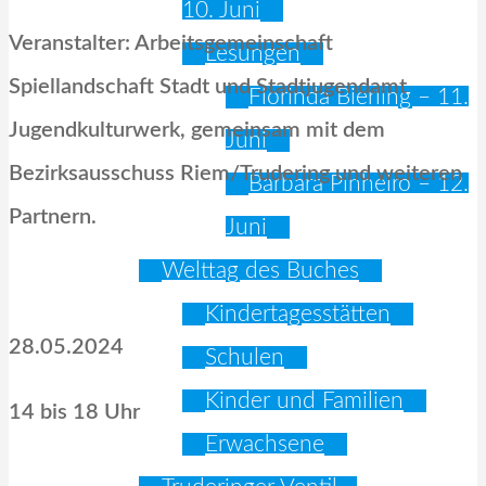
10. Juni
Veranstalter: Arbeitsgemeinschaft
Lesungen
Spiellandschaft Stadt und Stadtjugendamt
Florinda Bierling – 11.
Jugendkulturwerk, gemeinsam mit dem
Juni
Bezirksausschuss Riem/Trudering und weiteren
Barbara Pinheiro – 12.
Partnern.
Juni
Welttag des Buches
Kindertagesstätten
28.05.2024
Schulen
Kinder und Familien
14 bis 18 Uhr
Erwachsene