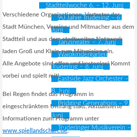
Stadtteilwoche 6. – 12. Juni
Verschiedene Organisationen, Vertreter der
90 Jahre Trudering – 6.
Stadt München, Vereine und Mitmacher aus dem
Juni
Stadtteil und aus dem stadtweiten Netzwerk
Tanztheater – 7. Juni
laden Groß und Klein zum Mitspielen ein.
Waldkindergarten
Alle Angebote sind offen und kostenlos! Kommt
Trudering – 8. Juni
vorbei und spielt mit!
Eastside Jazz Orchester –
8. Juni
Bei Regen findet das Programm in
Bridging Generations – 9.
eingeschränktem Umfang statt. Aktualisierte
Juni
Informationen zum Programm unter
Truderinger Musikverein –
www.spiellandschaft.de
.