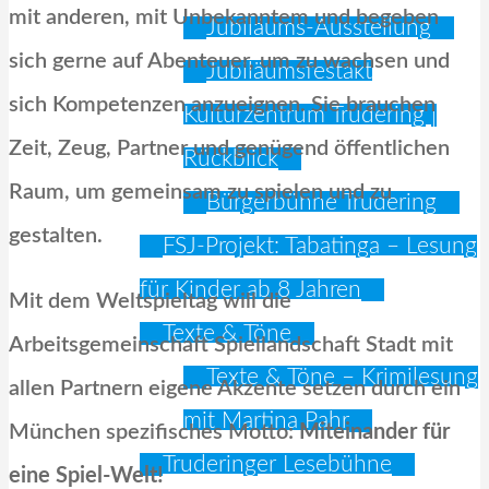
mit anderen, mit Unbekanntem und begeben
Jubiläums-Ausstellung
sich gerne auf Abenteuer, um zu wachsen und
Jubiläumsfestakt
sich Kompetenzen anzueignen. Sie brauchen
Kulturzentrum Trudering |
Zeit, Zeug, Partner und genügend öffentlichen
Rückblick
Raum, um gemeinsam zu spielen und zu
Bürgerbühne Trudering
gestalten.
FSJ-Projekt: Tabatinga – Lesung
für Kinder ab 8 Jahren
Mit dem Weltspieltag will die
Texte & Töne
Arbeitsgemeinschaft Spiellandschaft Stadt mit
Texte & Töne – Krimilesung
allen Partnern eigene Akzente setzen durch ein
mit Martina Pahr
München spezifisches Motto:
Miteinander für
Truderinger Lesebühne
eine Spiel-Welt!