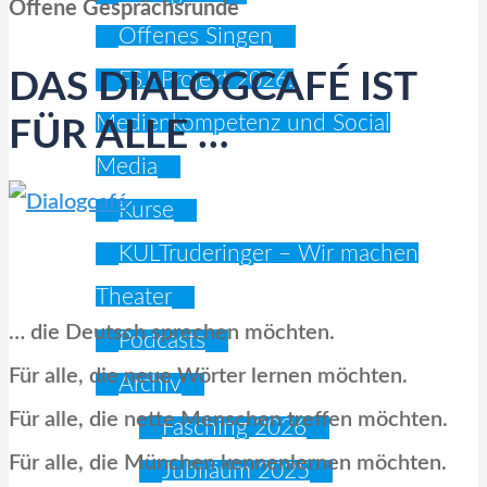
Offene Gesprächsrunde
Offenes Singen
DAS DIALOGCAFÉ IST
FSJ-Projekt 2026:
Medienkompetenz und Social
FÜR ALLE …
Media
Kurse
KULTruderinger – Wir machen
Theater
… die Deutsch sprechen möchten.
Podcasts
Für alle, die neue Wörter lernen möchten.
Archiv
Für alle, die nette Menschen treffen möchten.
Fasching 2026
Für alle, die München kennenlernen möchten.
Jubiläum 2025