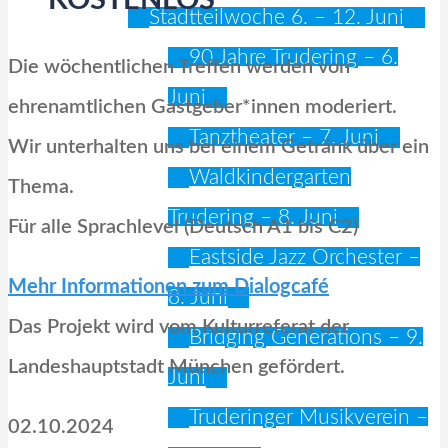
KOSTENLOS
Stadtteilwoche 6. – 12. Juni
90 Jahre Trudering – 6.
Die wöchentlichen Treffen werden von
Juni
ehrenamtlichen Gastgeber*innen moderiert.
Tanztheater – 7. Juni
Wir unterhalten uns bei einem Getränk über ein
Waldkindergarten
Thema.
Trudering – 8. Juni
Für alle Sprachlevel (Deutsch A1 bis C2)
Eastside Jazz Orchester –
Mehr Informationen zum Dialogcafé
8. Juni
Das Projekt wird vom Kulturreferat der
Bridging Generations – 9.
Landeshauptstadt München gefördert.
Juni
Truderinger Musikverein –
02.10.2024