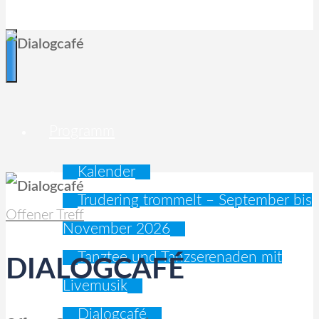
EIN TREFFPUNKT FÜR ALLE
Programm
Kalender
Trudering trommelt – September bis
Offener Treff
November 2026
Tanztee und Tanzserenaden mit
DIALOGCAFÉ
Livemusik
Dialogcafé