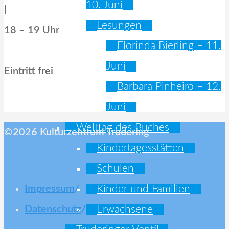
10. Juni
|
Lesungen
18 – 19 Uhr
Florinda Bierling – 11.
Juni
Eintritt frei
Barbara Pinheiro – 12.
Juni
Welttag des Buches
©2026 Kulturzentrum Trudering
Kindertagesstätten
Schulen
Kinder und Familien
Impressum
/
Erwachsene
Datenschutz
/