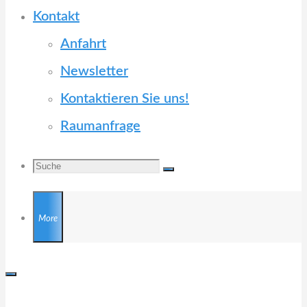
Kontakt
Anfahrt
Newsletter
Kontaktieren Sie uns!
Raumanfrage
Search
Suche
Suche
nach:
More
KULTURZENTRUM TRUDERING