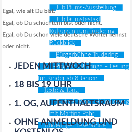
Jubiläums-Ausstellung
Egal, wie alt Du bist.
Jubiläumsfestakt
Egal, ob Du schüchtern bist oder nicht.
Kulturzentrum Trudering |
Egal, ob Du schon viele deutsche Wörter kennst
Rückblick
oder nicht.
Bürgerbühne Trudering
JEDEN MITTWOCH
FSJ-Projekt: Tabatinga – Lesung
für Kinder ab 8 Jahren
18 BIS 19 UHR
Texte & Töne
Texte & Töne – Krimilesung
1. OG, AUFENTHALTSRAUM
mit Martina Pahr
OHNE ANMELDUNG UND
Truderinger Lesebühne