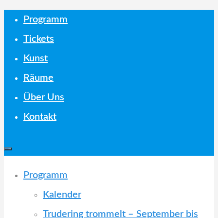
Skip
Programm
to
Tickets
content
Kunst
Räume
Über Uns
Kontakt
Programm
Kalender
Trudering trommelt – September bis