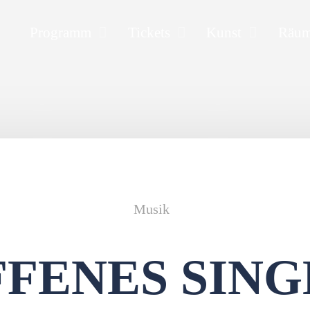
Programm
Tickets
Kunst
Räu
Musik
FFENES SING