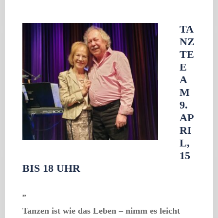
TA
NZ
TE
E
A
M
9.
AP
RI
L,
15
BIS 18 UHR
„
Tanzen ist wie das Leben – nimm es leicht