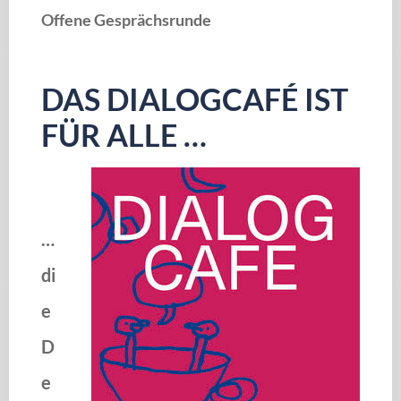
Offene Gesprächsrunde
DAS DIALOGCAFÉ IST
FÜR ALLE …
…
di
e
D
e