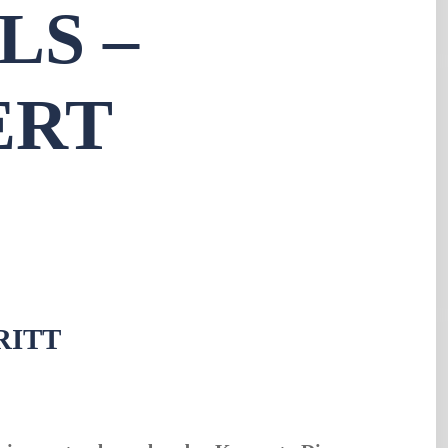
LS –
ERT
RITT