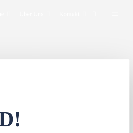
Search
me
Über Uns
Kontakt
D!