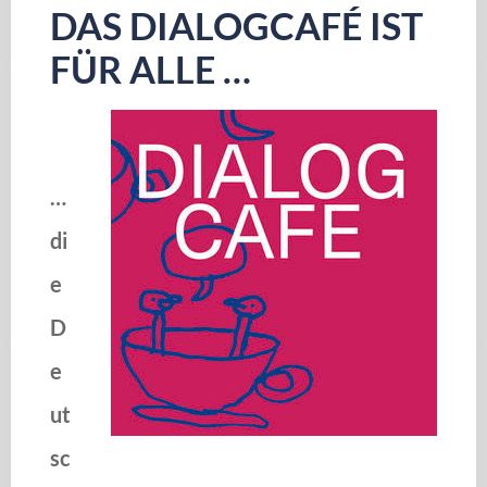
DAS DIALOGCAFÉ IST
FÜR ALLE …
…
di
e
D
e
ut
sc