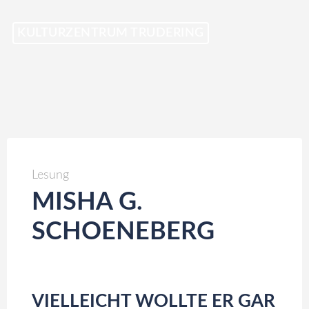
Skip
KULTURZENTRUM TRUDERING
to
content
Lesung
MISHA G.
SCHOENEBERG
VIELLEICHT WOLLTE ER GAR