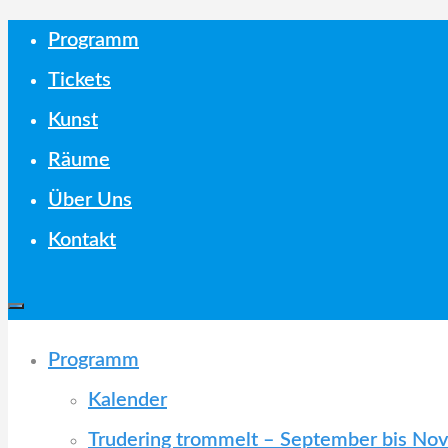
Skip
Programm
to
Tickets
content
Kunst
Räume
Über Uns
Kontakt
Programm
Kalender
Trudering trommelt – September bis N