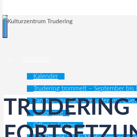
EIN TREFFPUNKT FÜR ALLE
Programm
Kalender
Trudering trommelt – September bi
TRUDERING
Tanztee und Tanzserenaden mit Live
Dialogcafé
Offenes Singen
FORTSETZUN