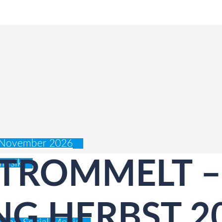
s November 2026
 TROMMELT –
musik
G HERBST 2