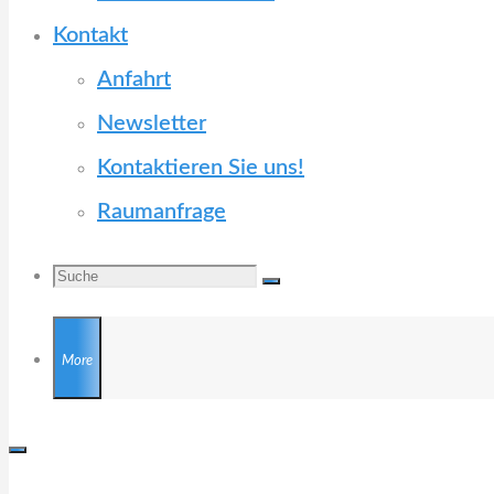
Kontakt
Anfahrt
Newsletter
Kontaktieren Sie uns!
Raumanfrage
Search
Suche
Suche
nach:
More
KULTURZENTRUM TRUDERING