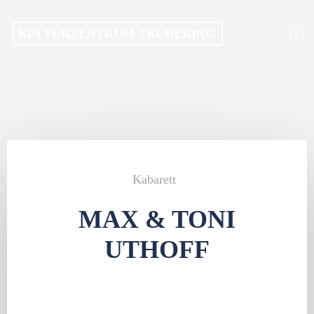
Skip
KULTURZENTRUM TRUDERING
to
content
Kabarett
MAX & TONI
UTHOFF