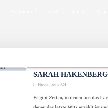
Programm
Tickets
Kunst
Räu
SARAH HAKENBERG
8. November 2024
Es gibt Zeiten, in denen uns das La
denen der letzte Witz erzählt ist un