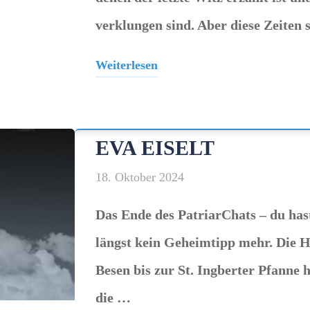
verklungen sind. Aber diese Zeiten
Weiterlesen
"Sarah
Hakenberg
–
EVA EISELT
ausverkauft"
18. Oktober 2024
Das Ende des PatriarChats – du hast
längst kein Geheimtipp mehr. Die H
Besen bis zur St. Ingberter Pfanne 
die …