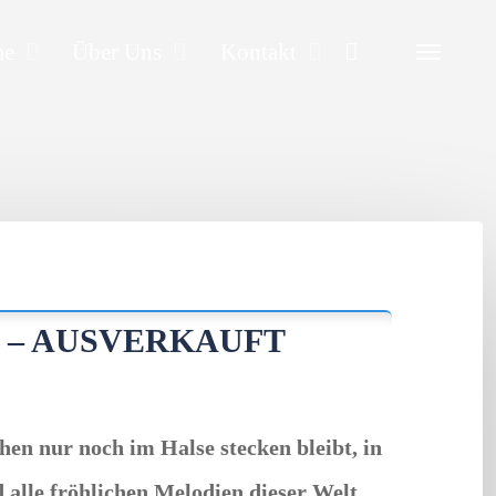
Search
me
Über Uns
Kontakt
 – AUSVERKAUFT
chen nur noch im Halse stecken bleibt, in
d alle fröhlichen Melodien dieser Welt