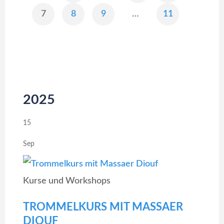
SEITENNUMMERIERUNG
7
8
9
…
11
DER
BEITRÄGE
2025
15
Sep
Kurse und Workshops
TROMMELKURS MIT MASSAER
DIOUF