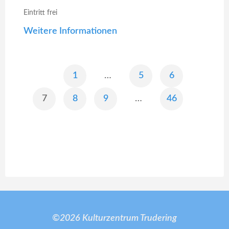
Eintritt frei
Weitere Informationen
1
…
5
6
SEITENNUMMERIERUNG
7
8
9
…
46
DER
BEITRÄGE
©2026 Kulturzentrum Trudering