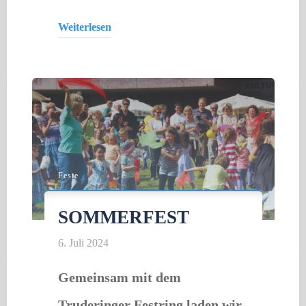
Weiterlesen
"KiKolinos
Tanz
mit
Tönen,
Tasten
und
Feste
Trommeln"
SOMMERFEST
6. Juli 2024
Gemeinsam mit dem
Truderinger Festring laden wir