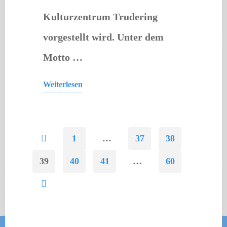
Kulturzentrum Trudering
vorgestellt wird. Unter dem
Motto …
Weiterlesen
"Bridging
Generations
Juni
1
…
37
38
2024"
SEITENNUMMERIERUNG
39
40
41
…
60
DER
BEITRÄGE