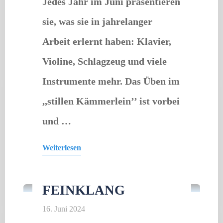
Jedes Jahr im Juni präsentieren
sie, was sie in jahrelanger
Arbeit erlernt haben: Klavier,
Violine, Schlagzeug und viele
Instrumente mehr. Das Üben im
,,stillen Kämmerlein’’ ist vorbei
und …
Weiterlesen
Gastveranstaltung
"Städtische
Sing
FEINKLANG
–
16. Juni 2024
&