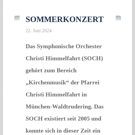
Konzert
"Truderinger
Lesebühne
SOMMERKONZERT
im
22. Juni 2024
Juni"
Das Symphonische Orchester
Christi Himmelfahrt (SOCH)
gehört zum Bereich
„Kirchenmusik“ der Pfarrei
Christi Himmelfahrt in
München-Waldtrudering. Das
SOCH existiert seit 2005 und
konnte sich in dieser Zeit ein