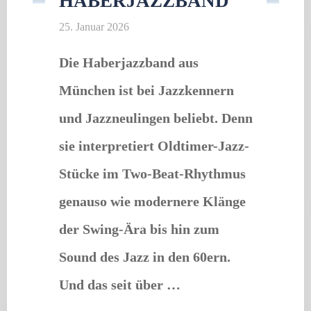
HABERJAZZBAND
kommen
25. Januar 2026
nach
Trudering"
Die Haberjazzband aus
München ist bei Jazzkennern
und Jazzneulingen beliebt. Denn
sie interpretiert Oldtimer-Jazz-
Stücke im Two-Beat-Rhythmus
genauso wie modernere Klänge
der Swing-Ära bis hin zum
Sound des Jazz in den 60ern.
Und das seit über …