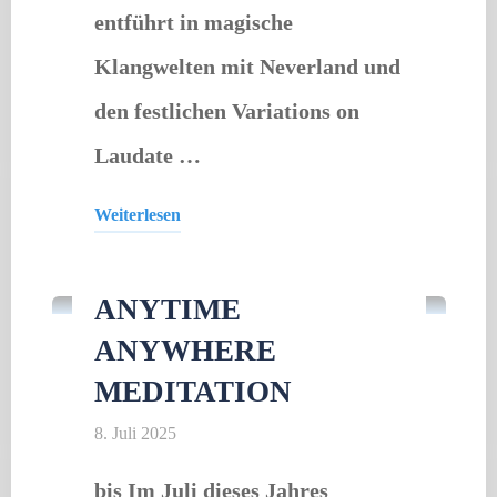
entführt in magische
Klangwelten mit Neverland und
den festlichen Variations on
Laudate …
Weiterlesen
Gastveranstaltung
"Brass
Band
ANYTIME
München"
ANYWHERE
MEDITATION
8. Juli 2025
bis Im Juli dieses Jahres