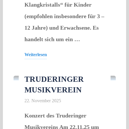
Klangkristalls“ für Kinder
(empfohlen insbesondere für 3 –
12 Jahre) und Erwachsene. Es
handelt sich um ein …
Weiterlesen
Gastveranstaltung
"Die
Legende
TRUDERINGER
des
MUSIKVEREIN
Klangkristalls
–
22. November 2025
Benefizkonzert"
Konzert des Truderinger
Musikvereins Am 22.11.25 um