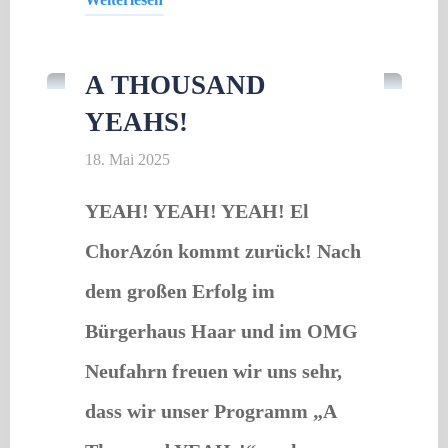
Gastveranstaltung
"Anytime
Anywhere
A THOUSAND
Meditation"
YEAHS!
18. Mai 2025
YEAH! YEAH! YEAH! El
ChorAzón kommt zurück! Nach
dem großen Erfolg im
Bürgerhaus Haar und im OMG
Neufahrn freuen wir uns sehr,
dass wir unser Programm „A