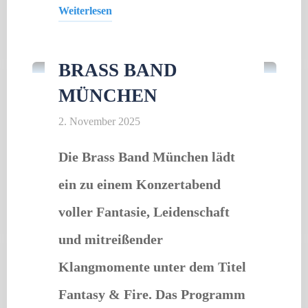
Weiterlesen
Gastveranstaltung
"Herzkissen
nähen
BRASS BAND
im
MÜNCHEN
Herbst"
2. November 2025
Die Brass Band München lädt
ein zu einem Konzertabend
voller Fantasie, Leidenschaft
und mitreißender
Klangmomente unter dem Titel
Fantasy & Fire. Das Programm