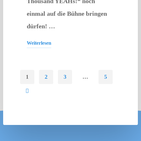
Thousand YEAHs!“ noch
einmal auf die Bühne bringen
dürfen! …
Weiterlesen
"A
Thousand
YEAHS!"
1
2
3
…
5
SEITENNUMMERIERUNG
DER
BEITRÄGE