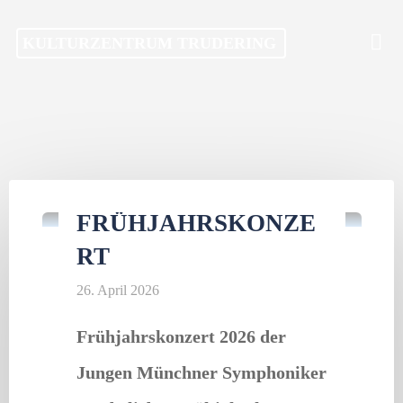
Skip
KULTURZENTRUM TRUDERING
to
content
Gastveranstaltung
/
Konzert
FRÜHJAHRSKONZE
RT
26. April 2026
Frühjahrskonzert 2026 der
Jungen Münchner Symphoniker